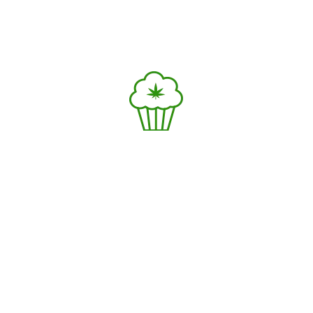
Dans notre cuisine
Le CBD dans nos assiettes, un vrai
plaisir gustatif
Les plats aromatisés de CBD ne font
qu’accroître la saveur gastronomique.
Inclus dans les matières grasses, le CBD
offre un résultat parfait sur le goût, et le