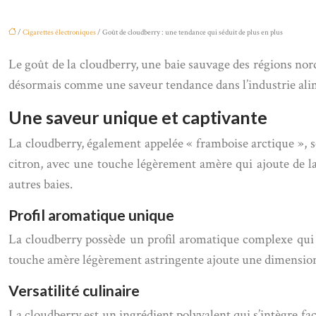
/
Cigarettes électroniques
/ Goût de cloudberry : une tendance qui séduit de plus en plus
Le goût de la cloudberry, une baie sauvage des régions nord
désormais comme une saveur tendance dans l’industrie alim
Une saveur unique et captivante
La cloudberry, également appelée « framboise arctique », se
citron, avec une touche légèrement amère qui ajoute de la 
autres baies.
Profil aromatique unique
La cloudberry possède un profil aromatique complexe qui séd
touche amère légèrement astringente ajoute une dimension 
Versatilité culinaire
La cloudberry est un ingrédient polyvalent qui s’intègre fac