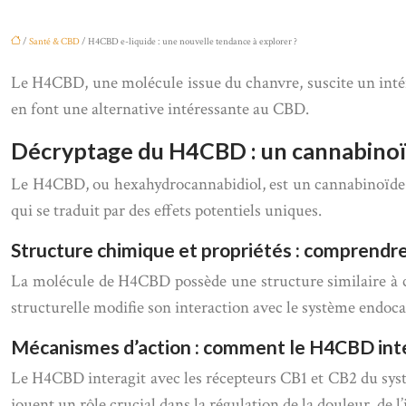
/
Santé & CBD
/ H4CBD e-liquide : une nouvelle tendance à explorer ?
Le H4CBD, une molécule issue du chanvre, suscite un intérêt
en font une alternative intéressante au CBD.
Décryptage du H4CBD : un cannabino
Le H4CBD, ou hexahydrocannabidiol, est un cannabinoïde pr
qui se traduit par des effets potentiels uniques.
Structure chimique et propriétés : comprendre
La molécule de H4CBD possède une structure similaire à ce
structurelle modifie son interaction avec le système endo
Mécanismes d’action : comment le H4CBD inte
Le H4CBD interagit avec les récepteurs CB1 et CB2 du systè
jouent un rôle crucial dans la régulation de la douleur, de l