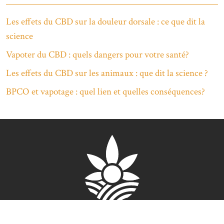
Les effets du CBD sur la douleur dorsale : ce que dit la
science
Vapoter du CBD : quels dangers pour votre santé?
Les effets du CBD sur les animaux : que dit la science ?
BPCO et vapotage : quel lien et quelles conséquences?