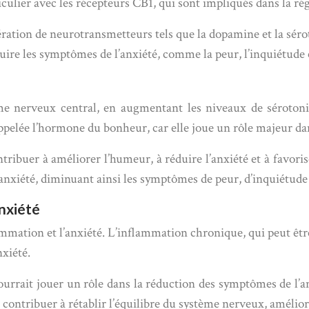
iculier avec les récepteurs CB1, qui sont impliqués dans la rég
ration de neurotransmetteurs tels que la dopamine et la sérot
ire les symptômes de l’anxiété, comme la peur, l’inquiétude et
e nerveux central, en augmentant les niveaux de sérotonin
elée l’hormone du bonheur, car elle joue un rôle majeur dans 
ibuer à améliorer l’humeur, à réduire l’anxiété et à favori
 l’anxiété, diminuant ainsi les symptômes de peur, d’inquiétude
anxiété
ammation et l’anxiété. L’inflammation chronique, qui peut être
nxiété.
urrait jouer un rôle dans la réduction des symptômes de l’a
ontribuer à rétablir l’équilibre du système nerveux, améliora