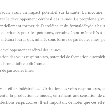
hacun ayant un impact potentiel sur la santé. La nicotine, 
ter le développement cérébral des jeunes. Le propylène glyc
potentiellement former de l’acroléine et du formaldéhyde à h
et irritants pour les poumons, certains étant même liés à 
 métaux lourds qui, inhalés sous forme de particules fines, peu
 développement cérébral des jeunes.
tation des voies respiratoires, potentiel de formation d’acrolé
de bronchiolite oblitérante.
n de particules fines.
t effets indésirables. L’irritation des voies respiratoires, 
nter la production de mucus, entraînant une sensation de co
ections respiratoires. Il est important de noter que ces eff