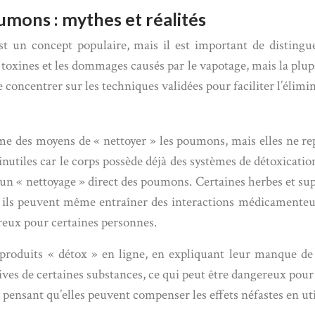
mons : mythes et réalités
st un concept populaire, mais il est important de disting
oxines et les dommages causés par le vapotage, mais la plupar
se concentrer sur les techniques validées pour faciliter l’éli
des moyens de « nettoyer » les poumons, mais elles ne repos
utiles car le corps possède déjà des systèmes de détoxication 
pas un « nettoyage » direct des poumons. Certaines herbes et
 et ils peuvent même entraîner des interactions médicamenteus
reux pour certaines personnes.
e produits « détox » en ligne, en expliquant leur manque de 
ves de certaines substances, ce qui peut être dangereux pour
n pensant qu’elles peuvent compenser les effets néfastes en uti