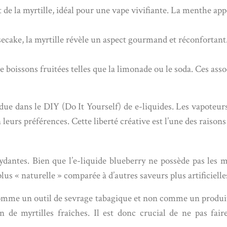
t de la myrtille, idéal pour une vape vivifiante. La menthe ap
cake, la myrtille révèle un aspect gourmand et réconfortant. 
 boissons fruitées telles que la limonade ou le soda. Ces assoc
ndue dans le DIY (Do It Yourself) de e-liquides. Les vapoteur
leurs préférences. Cette liberté créative est l’une des raison
dantes. Bien que l’e-liquide blueberry ne possède pas les mê
us « naturelle » comparée à d’autres saveurs plus artificielle
 comme un outil de sevrage tabagique et non comme un produit 
e myrtilles fraîches. Il est donc crucial de ne pas faire