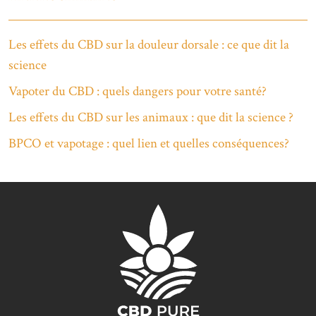
Les effets du CBD sur la douleur dorsale : ce que dit la
science
Vapoter du CBD : quels dangers pour votre santé?
Les effets du CBD sur les animaux : que dit la science ?
BPCO et vapotage : quel lien et quelles conséquences?