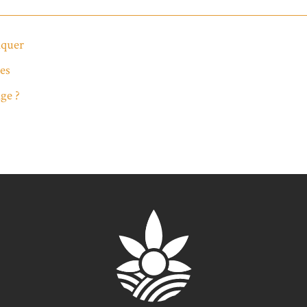
nquer
des
ge ?