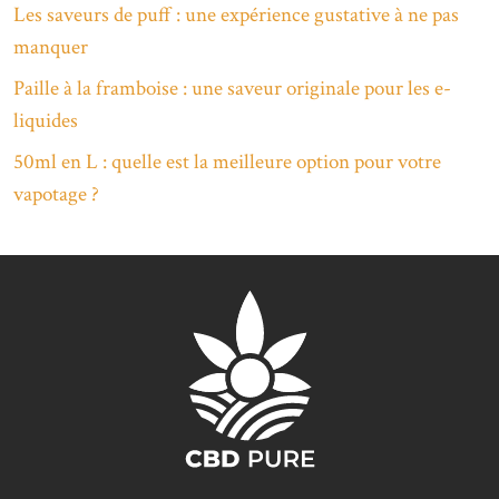
Les saveurs de puff : une expérience gustative à ne pas
manquer
Paille à la framboise : une saveur originale pour les e-
liquides
50ml en L : quelle est la meilleure option pour votre
vapotage ?