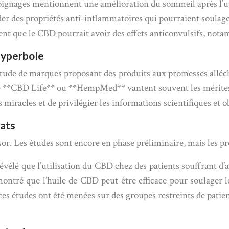
oignages mentionnent une amélioration du sommeil après l’u
r des propriétés anti-inflammatoires qui pourraient soulager
ent que le CBD pourrait avoir des effets anticonvulsifs, nota
hyperbole
de de marques proposant des produits aux promesses alléchante
*CBD Life** ou **HempMed** vantent souvent les mérites de
 miracles et de privilégier les informations scientifiques et o
tats
ssor. Les études sont encore en phase préliminaire, mais les p
évélé que l’utilisation du CBD chez des patients souffrant d
ntré que l’huile de CBD peut être efficace pour soulager les
ces études ont été menées sur des groupes restreints de patie