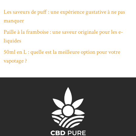
Les saveurs de puff : une expérience gustative à ne pas
manquer
Paille à la framboise : une saveur originale pour les e-
liquides
50ml en L : quelle est la meilleure option pour votre
vapotage ?