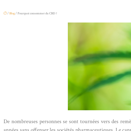
/
Blog
/ Pourquoi consommer du CBD ?
De nombreuses personnes se sont tournées vers des remèdes
années sans offenser les sociétés pharmaceutiques. Le ca