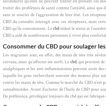
secondaires qu’elles ne peuvent tolérer en prenant ces mé
traiter des problèmes de santé comme l’anxiété, ainsi que d
sans se soucier de l’aggravation de leur état. Les récep
CBD du cannabis interagit avec ces récepteurs, mais cer
CBD qu’ils consomment. Le
cbd
réduit le stress et l’anxiét
CBD a aidé de nombreuses personnes à vivre plus confortable
Consommer du CBD pour soulager les
Les migraines sont, en effet, des maux de tête très sévèr
cerveau, ainsi qu’affecter ses nerfs. Le
cbd
, qui provient d
analgésiques et les anti-inflammatoires peuvent avoir des ef
laquelle les gens recherchent souvent des moyens plus natu
contre les maux de tête. Comme le marché du CBD n’est pas
cannabinoïdes. Avant d’acheter de l’huile de CBD pour soul
De préférence, privilégiez toujours du cbd qui est fabriqué