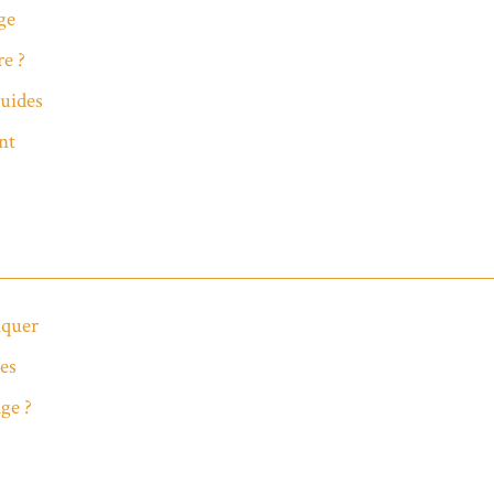
ge
re ?
uides
nt
nquer
des
ge ?