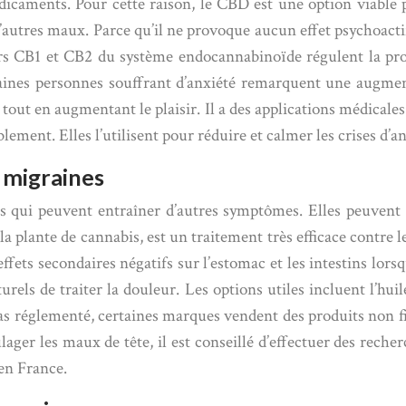
dicaments. Pour cette raison, le CBD est une option viable 
’autres maux. Parce qu’il ne provoque aucun effet psychoacti
teurs CB1 et CB2 du système endocannabinoïde régulent la pr
taines personnes souffrant d’anxiété remarquent une augme
é tout en augmentant le plaisir. Il a des applications médicales
ment. Elles l’utilisent pour réduire et calmer les crises d’an
 migraines
es qui peuvent entraîner d’autres symptômes. Elles peuvent
e la plante de cannabis, est un traitement très efficace cont
fets secondaires négatifs sur l’estomac et les intestins lorsqu
rels de traiter la douleur. Les options utiles incluent l’hui
 réglementé, certaines marques vendent des produits non fi
ager les maux de tête, il est conseillé d’effectuer des rec
 en France.